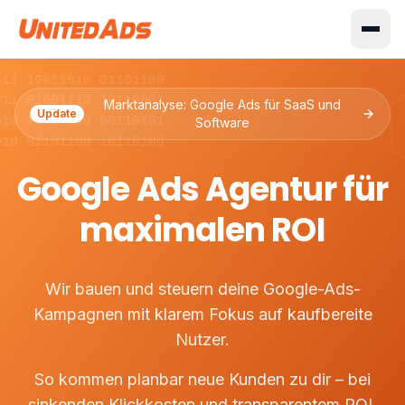
111 10011010 01101100
011 01001110 10110001
Marktanalyse: Google Ads für SaaS und
Update
010 11010010 00110101
Software
010 01101100 10110100
Google Ads Agentur für
maximalen ROI
Wir bauen und steuern deine Google-Ads-
Kampagnen mit klarem Fokus auf kaufbereite
Nutzer.
So kommen planbar neue Kunden zu dir – bei
sinkenden Klickkosten und transparentem ROI.