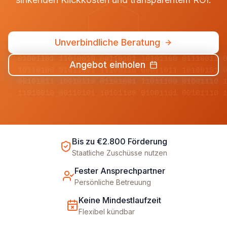
Unverbindliche Beratung
01001101 11010010 00110101 10101100 01110011 
Angebot einholen
10110100 01011001 11100110 00011011 10100101 
00101011 10010110 01101001 11011100 01001110 
11010010 00110101 10101100 01001101 00101110 
Bis zu €2.800 Förderung
Staatliche Zuschüsse nutzen
Fester Ansprechpartner
Persönliche Betreuung
Keine Mindestlaufzeit
Flexibel kündbar