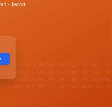
ren – bevor
11 00101110 11001010 01010111 10011010 01
01 01110010 00101101 11010011 01001110 10
10 10110001 11000101 00111010 11010010 00
10 11001010 01010111 10011010 01101100 10