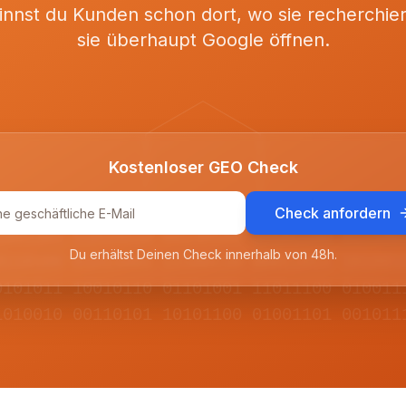
nnst du Kunden schon dort, wo sie recherchie
sie überhaupt Google öffnen.
Kostenloser GEO Check
Check anfordern
1001101 11010010 00110101 10101100 011100
Du erhältst Deinen Check innerhalb von 48h.
0110100 01011001 11100110 00011011 101001
0101011 10010110 01101001 11011100 010011
1010010 00110101 10101100 01001101 001011