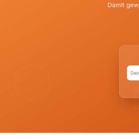
Damit gewi
0
1
0
1