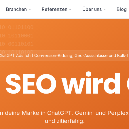
Branchen
Referenzen
Über uns
Blog
10 01101100
10 10110001
10 00110101
00 10110100
hatGPT Ads führt Conversion-Bidding, Geo-Ausschlüsse und Bulk-T
 SEO wird
 deine Marke in ChatGPT, Gemini und Perplexi
und zitierfähig.