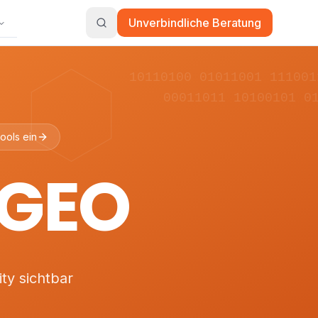
Unverbindliche Beratung
10110100 01011001 111001
00011011 10100101 0
ools ein
 GEO
ty sichtbar