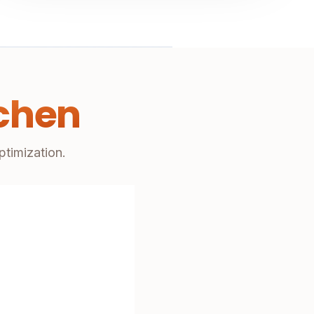
chen
ptimization.