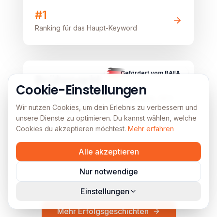
#1
Ranking für das Haupt-Keyword
B2C
E-Commerce
Lokal
Image unavailable
Gefördert vom BAFA
Brühmarkt
Cookie-Einstellungen
Wie Brühmarkt.de durch gezielte SEO
Wir nutzen Cookies, um dein Erlebnis zu verbessern und
den Kaffeemarkt erobert
unsere Dienste zu optimieren. Du kannst wählen, welche
Cookies du akzeptieren möchtest.
Mehr erfahren
Top 3
Alle akzeptieren
Rankings für Haupt-Keywords
Nur notwendige
Einstellungen
Mehr Erfolgsgeschichten