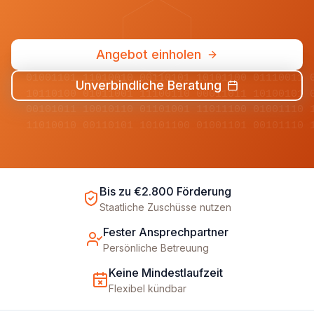
Angebot einholen
01001101 11010010 00110101 10101100 01110011 
Unverbindliche Beratung
10110100 01011001 11100110 00011011 10100101 
00101011 10010110 01101001 11011100 01001110 
11010010 00110101 10101100 01001101 00101110 
Bis zu €2.800 Förderung
Staatliche Zuschüsse nutzen
Fester Ansprechpartner
Persönliche Betreuung
Keine Mindestlaufzeit
Flexibel kündbar