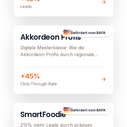
Leads
B2C
E-Commerce
Image unavailable
Gefördert vom BAFA
Akkordeon Profis
Digitale Meisterklasse: Wie die
Akkordeon Profis durch regionale
Präzision und Google Ads ihren
stationären Verkauf beflügeln
+45%
Click-Through-Rate
B2B
Image unavailable
Gefördert vom BAFA
SmartFoodie
215% mehr Leads durch präzises