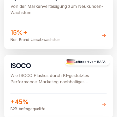
Von der Markenverteidigung zum Neukunden-
Wachstum
15%+
Non-Brand-Umsatzwachstum
B2B
E-Commerce
Image unavailable
Gefördert vom BAFA
ISOCO
Wie ISOCO Plastics durch KI-gestütztes
Performance-Marketing nachhaltiges
Wachstum generiert
+45%
B2B-Anfragequalität
E-Commerce