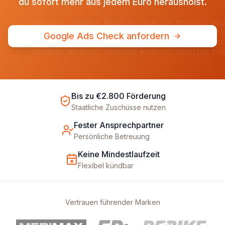
du sofort mehr aus jedem Euro herausholst.
01001101 11010010 00110101 10101100 01110011 001
10110100 01011001 11100110 00011011 10100101 011
Google Ads Check anfordern
00101011 10010110 01101001 11011100 01001110 101
11010010 00110101 10101100 01001101 00101110 110
Bis zu €2.800 Förderung
Staatliche Zuschüsse nutzen
Fester Ansprechpartner
Persönliche Betreuung
Keine Mindestlaufzeit
Flexibel kündbar
Vertrauen führender Marken