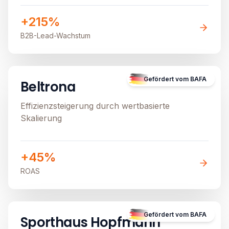
+215%
B2B-Lead-Wachstum
E-Commerce
Image unavailable
Gefördert vom BAFA
Beltrona
Effizienzsteigerung durch wertbasierte
Skalierung
+45%
ROAS
E-Commerce
Image unavailable
Gefördert vom BAFA
Sporthaus Hopfmann