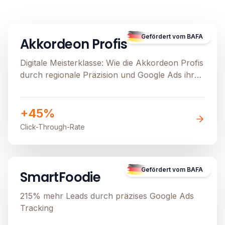
B2C
E-Commerce
Image unavailable
Gefördert vom BAFA
Akkordeon Profis
Digitale Meisterklasse: Wie die Akkordeon Profis
durch regionale Präzision und Google Ads ihren
stationären Verkauf beflügeln
+45%
Click-Through-Rate
B2B
Image unavailable
Gefördert vom BAFA
SmartFoodie
215% mehr Leads durch präzises Google Ads
Tracking