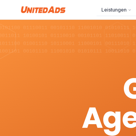
Leistungen
0101100 01110011 00101110 11001010 01010111 1
0011011 10100101 01110010 00101101 11010011 0
1011100 01001110 10110001 11000101 00111010 1
1001101 00101110 11001010 01010111 10011010 0
Age