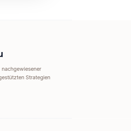
u
on nachgewiesener
estützten Strategien