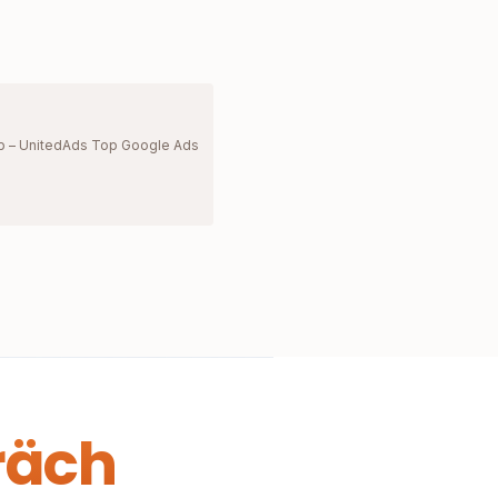
p – UnitedAds Top Google Ads
räch