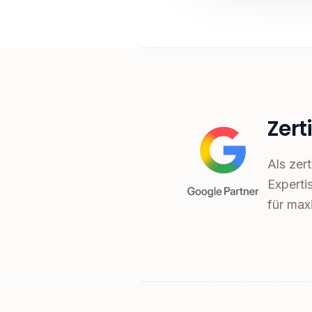
Zert
Als zer
Experti
für max