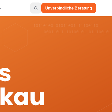
Unverbindliche Beratung
10110100 01011001 11100110
00011011 10100101 01110010
s
ckau