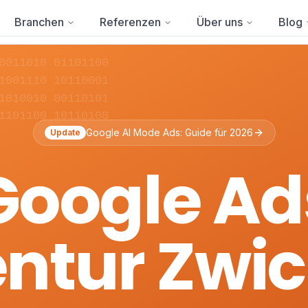
Branchen
Referenzen
Über uns
Blog
0011010 01101100
1001110 10110001
1010010 00110101
1101100 10110100
Google AI Mode Ads: Guide für 2026
Update
Google Ad
ntur Zwi