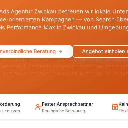
 Ads Agentur Zwickau betreuen wir lokale Unte
ce-orientierten Kampagnen — von Search übe
bis Performance Max in Zwickau und Umgebung
nverbindliche Beratung
Angebot einholen
01001101 11010010 00110101 10101100 0111001
10110100 01011001 11100110 00011011 1010010
00101011 10010110 01101001 11011100 0100111
11010010 00110101 10101100 01001101 0010111
Förderung
Fester Ansprechpartner
Kein
üsse nutzen
Persönliche Betreuung
Flex