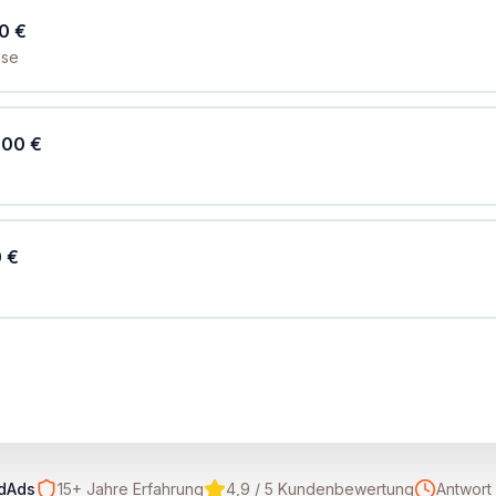
0 €
ase
000 €
 €
dAds
15+ Jahre Erfahrung
4,9 / 5 Kundenbewertung
Antwort 