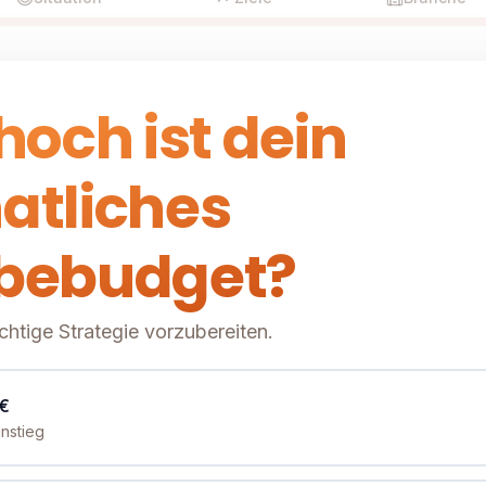
hoch ist dein
atliches
bebudget?
richtige Strategie vorzubereiten.
 €
instieg