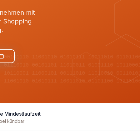
rnehmen mit
r Shopping
.
1 00101110 11001010 01010111 10011010 0110110
1 01110010 00101101 11010011 01001110 1011000
0 10110001 11000101 00111010 11010010 0011010
0 11001010 01010111 10011010 01101100 1011010
e Mindestlaufzeit
ibel kündbar