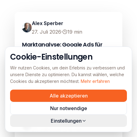
Google Ads
Image unavailable
Alex Sperber
27. Juli 2026
·
19
min
Marktanalyse: Google Ads für
SaaS und Software
Cookie-Einstellungen
Google Ads für SaaS: Hohe Gebote bei
Wir nutzen Cookies, um dein Erlebnis zu verbessern und
Nischen-Keywords zeigen wahren Wert
unsere Dienste zu optimieren. Du kannst wählen, welche
über reine Reichweite.
Cookies du akzeptieren möchtest.
Mehr erfahren
Mehr lesen
Alle akzeptieren
Google Ads
Nur notwendige
Image unavailable
Einstellungen
Alex Sperber
27. Juli 2026
·
18
min