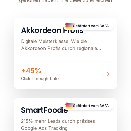
geholfen haben, ihre Ziele zu erreichen
B2C
E-Commerce
Image unavailable
Gefördert vom BAFA
Akkordeon Profis
Digitale Meisterklasse: Wie die
Akkordeon Profis durch regionale
Präzision und Google Ads ihren
stationären Verkauf beflügeln
+45%
Click-Through-Rate
B2B
Image unavailable
Gefördert vom BAFA
SmartFoodie
215% mehr Leads durch präzises
Google Ads Tracking