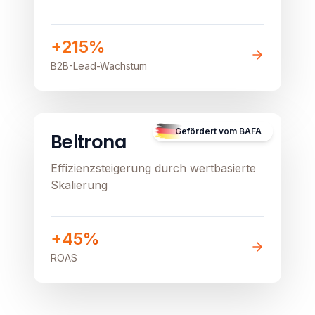
+215%
B2B-Lead-Wachstum
E-Commerce
Image unavailable
Gefördert vom BAFA
Beltrona
Effizienzsteigerung durch wertbasierte
Skalierung
+45%
ROAS