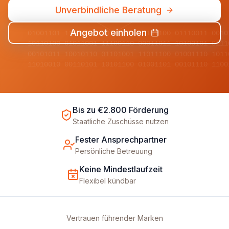
Unverbindliche Beratung
Angebot einholen
01001101 11010010 00110101 10101100 01110011 0010
10110100 01011001 11100110 00011011 10100101 0111
00101011 10010110 01101001 11011100 01001110 1011
11010010 00110101 10101100 01001101 00101110 1100
Bis zu €2.800 Förderung
Staatliche Zuschüsse nutzen
Fester Ansprechpartner
Persönliche Betreuung
Keine Mindestlaufzeit
Flexibel kündbar
Vertrauen führender Marken