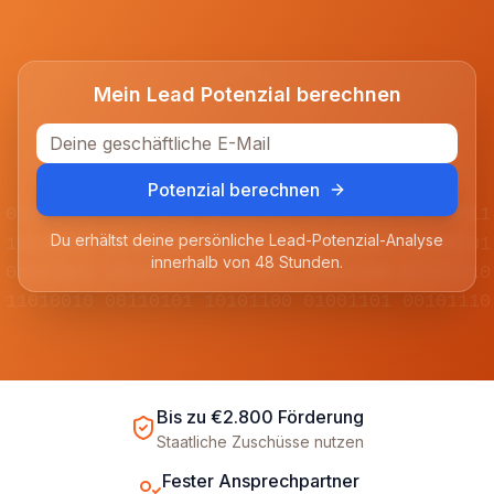
Mein Lead Potenzial berechnen
Potenzial berechnen
01001101 11010010 00110101 10101100 01110011
Du erhältst deine persönliche Lead-Potenzial-Analyse
10110100 01011001 11100110 00011011 10100101
innerhalb von 48 Stunden.
00101011 10010110 01101001 11011100 01001110
11010010 00110101 10101100 01001101 00101110
Bis zu €2.800 Förderung
Staatliche Zuschüsse nutzen
Fester Ansprechpartner