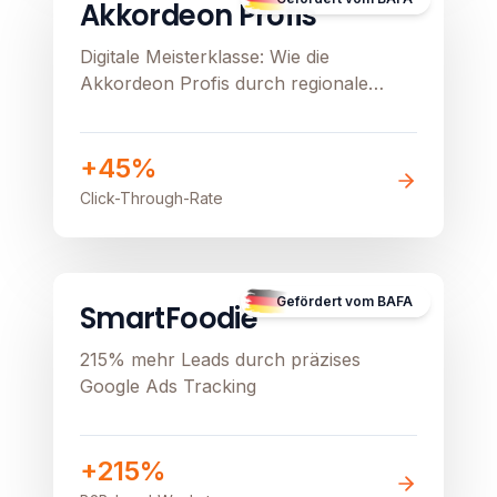
Akkordeon Profis
Digitale Meisterklasse: Wie die
Akkordeon Profis durch regionale
Präzision und Google Ads ihren
stationären Verkauf beflügeln
+45%
Click-Through-Rate
B2B
Image unavailable
Gefördert vom BAFA
SmartFoodie
215% mehr Leads durch präzises
Google Ads Tracking
+215%