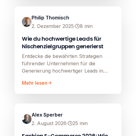
Image unavailable
Philip Thomisch
2. Dezember 2025
·
8
min
Wie du hochwertige Leads für
Nischenzielgruppen generierst
Entdecke die bewährten Strategien
führender Unternehmen für die
Generierung hochwertiger Leads in
komplexen B2B- und Nischen-Märkten.
Mehr lesen
Google Shopping
Image unavailable
Alex Sperber
2. August 2026
·
25
min
Fashion E-Commerce 2026: Wie