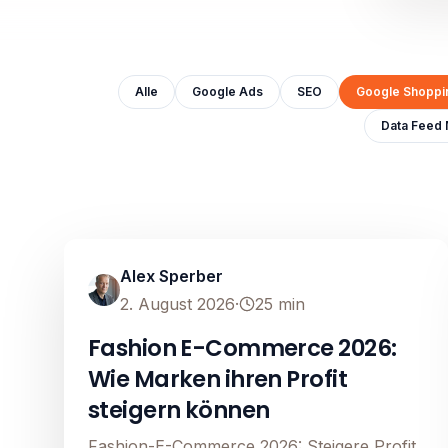
Alle
Google Ads
SEO
Google Shoppi
Data Feed
Google Shopping
Image unavailable
Alex Sperber
2. August 2026
·
25
min
Fashion E-Commerce 2026:
Wie Marken ihren Profit
steigern können
Fashion-E-Commerce 2026: Steigere Profit