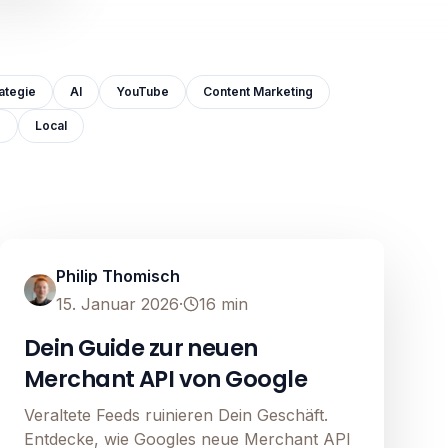
ategie
AI
YouTube
Content Marketing
e
Local
Google Shopping
Image unavailable
Philip Thomisch
15. Januar 2026
·
16
min
Dein Guide zur neuen
Merchant API von Google
Veraltete Feeds ruinieren Dein Geschäft.
Entdecke, wie Googles neue Merchant API