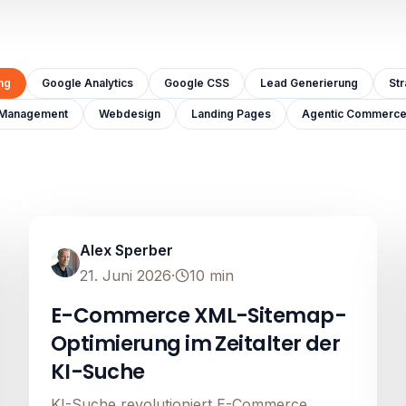
ng
Google Analytics
Google CSS
Lead Generierung
Str
 Management
Webdesign
Landing Pages
Agentic Commerc
Google Shopping
Image unavailable
Alex Sperber
21. Juni 2026
·
10
min
E-Commerce XML-Sitemap-
Optimierung im Zeitalter der
KI-Suche
KI-Suche revolutioniert E-Commerce