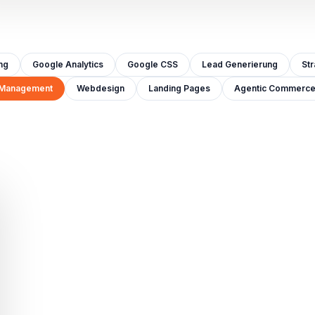
ng
Google Analytics
Google CSS
Lead Generierung
Str
 Management
Webdesign
Landing Pages
Agentic Commerc