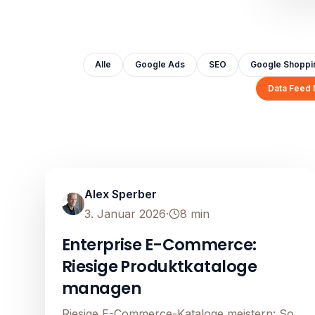
Alle
Google Ads
SEO
Google Shoppi
Data Feed
Data Feed Management
Image unavailable
Alex Sperber
3. Januar 2026
·
8
min
Enterprise E-Commerce:
Riesige Produktkataloge
managen
Riesige E-Commerce-Kataloge meistern: So