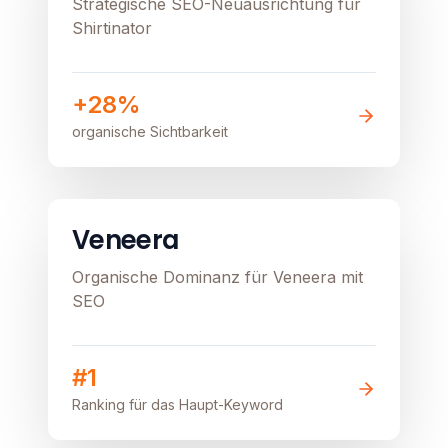
Strategische SEO-Neuausrichtung für
Shirtinator
+28%
organische Sichtbarkeit
E-Commerce
Healthcare
Image unavailable
Veneera
Organische Dominanz für Veneera mit
SEO
#1
Ranking für das Haupt-Keyword
B2C
E-Commerce
Lokal