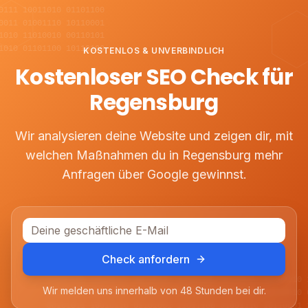
0111 10011010 01101100
0011 01001110 10110001
1010 11010010 00110101
1010 01101100 10110100
KOSTENLOS & UNVERBINDLICH
Kostenloser SEO Check für
Regensburg
Wir analysieren deine Website und zeigen dir, mit
welchen Maßnahmen du in
Regensburg
mehr
Anfragen über Google gewinnst.
Check anfordern
01001101 11010010 00110101 10101100 01110011 00101110 
Wir melden uns innerhalb von 48 Stunden bei dir.
10110100 01011001 11100110 00011011 10100101 01110010 
00101011 10010110 01101001 11011100 01001110 10110001 