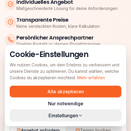
Individuelles Angebot
Maßgeschneiderte Lösung für deine Anforderungen
Transparente Preise
Keine versteckten Kosten, klare Kalkulation
Persönlicher Ansprechpartner
Direkter Kontakt zu deinem Projektmanager
Cookie-Einstellungen
Wir nutzen Cookies, um dein Erlebnis zu verbessern und
"
Bei UnitedAds wird Partnerschaft wirklich gelebt. Vielen
unsere Dienste zu optimieren. Du kannst wählen, welche
Dank und auf eine weitere erfolgreiche Zusammenarbeit.
"
Cookies du akzeptieren möchtest.
Mehr erfahren
Martin Heimburger
Alle akzeptieren
e-xplosion GmbH
Nur notwendige
Einstellungen
Dein direkter Kontakt
Angebot anfordern
Termin buchen