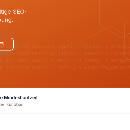
ltige SEO-
bung.
11 00101110 11001010 01010111 10011010 011011
01 01110010 00101101 11010011 01001110 101100
10 10110001 11000101 00111010 11010010 001101
10 11001010 01010111 10011010 01101100 101101
e Mindestlaufzeit
ibel kündbar