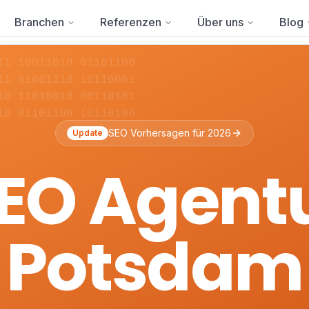
Branchen
Referenzen
Über uns
Blog
11 10011010 01101100
11 01001110 10110001
10 11010010 00110101
10 01101100 10110100
SEO Vorhersagen für 2026
Update
EO Agent
Potsdam