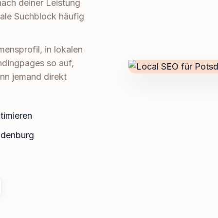
ach deiner Leistung
ale Suchblock häufig
nsprofil, in lokalen
ndingpages so auf,
enn jemand direkt
timieren
ndenburg