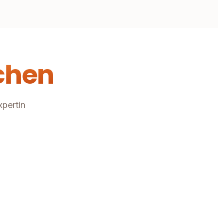
chen
xpertin