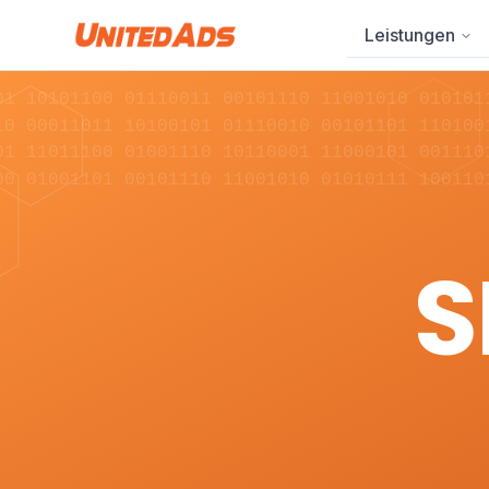
Leistungen
01 10101100 01110011 00101110 11001010 010101
10 00011011 10100101 01110010 00101101 110100
01 11011100 01001110 10110001 11000101 001110
00 01001101 00101110 11001010 01010111 100110
S