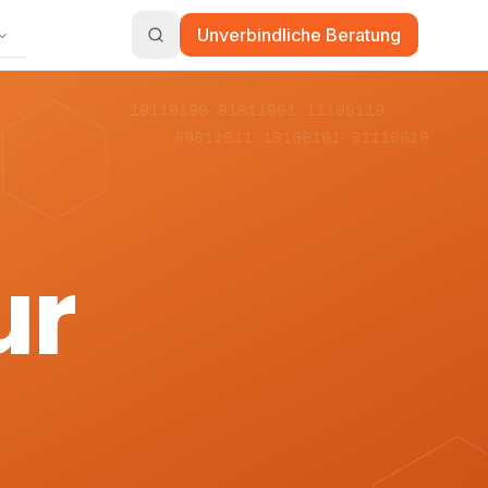
Unverbindliche Beratung
10110100 01011001 11100110
00011011 10100101 01110010
ur