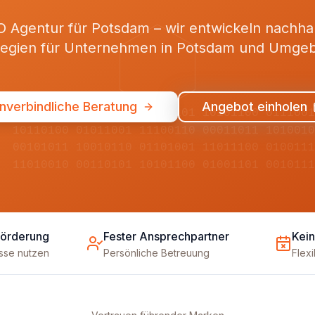
 Agentur für Potsdam – wir entwickeln nachha
tegien für Unternehmen in Potsdam und Umge
nverbindliche Beratung
Angebot einholen
01001101 11010010 00110101 10101100 011100
10110100 01011001 11100110 00011011 101001
00101011 10010110 01101001 11011100 010011
11010010 00110101 10101100 01001101 001011
Förderung
Fester Ansprechpartner
Kein
üsse nutzen
Persönliche Betreuung
Flex