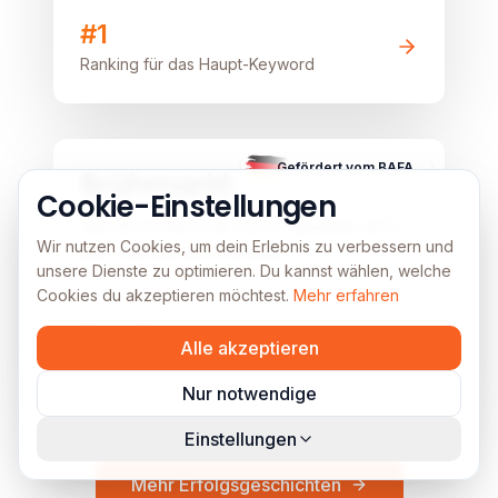
#1
Ranking für das Haupt-Keyword
B2C
E-Commerce
Lokal
Image unavailable
Gefördert vom BAFA
Brühmarkt
Cookie-Einstellungen
Wie Brühmarkt.de durch gezielte SEO
Wir nutzen Cookies, um dein Erlebnis zu verbessern und
den Kaffeemarkt erobert
unsere Dienste zu optimieren. Du kannst wählen, welche
Cookies du akzeptieren möchtest.
Mehr erfahren
Top 3
Alle akzeptieren
Rankings für Haupt-Keywords
Nur notwendige
Einstellungen
Mehr Erfolgsgeschichten