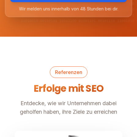
01001101 11010010 00110101 10101100 01110011 00101110 
Wir melden uns innerhalb von 48 Stunden bei dir.
10110100 01011001 11100110 00011011 10100101 01110010 
00101011 10010110 01101001 11011100 01001110 10110001 
11010010 00110101 10101100 01001101 00101110 11001010 
Referenzen
Erfolge mit SEO
Entdecke, wie wir Unternehmen dabei
geholfen haben, ihre Ziele zu erreichen
E-Commerce
Image unavailable