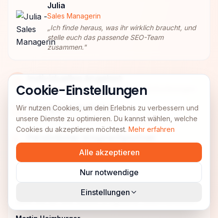
Julia
Sales Managerin
„
Ich finde heraus, was ihr wirklich braucht, und
stelle euch das passende SEO-Team
zusammen.
"
Individuelles Angebot
Cookie-Einstellungen
Maßgeschneiderte Lösung für deine Anforderungen
Transparente Preise
Wir nutzen Cookies, um dein Erlebnis zu verbessern und
unsere Dienste zu optimieren. Du kannst wählen, welche
Keine versteckten Kosten, klare Kalkulation
Cookies du akzeptieren möchtest.
Mehr erfahren
Persönlicher Ansprechpartner
Direkter Kontakt zu deinem Projektmanager
Alle akzeptieren
Nur notwendige
"
Bei UnitedAds wird Partnerschaft wirklich gelebt. Vielen
Einstellungen
Dank und auf eine weitere erfolgreiche Zusammenarbeit.
"