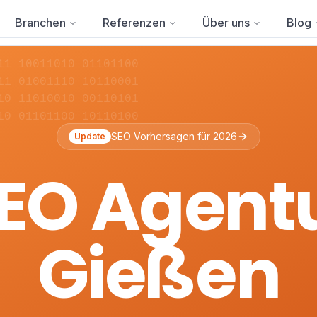
Branchen
Referenzen
Über uns
Blog
11 10011010 01101100
11 01001110 10110001
10 11010010 00110101
10 01101100 10110100
SEO Vorhersagen für 2026
Update
EO Agent
Gießen