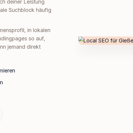
h deiner Leistung
ale Suchblock häufig
nsprofil, in lokalen
ndingpages so auf,
enn jemand direkt
mieren
en