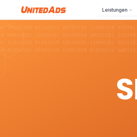
Leistungen
01 10101100 01110011 00101110 11001010 010101
10 00011011 10100101 01110010 00101101 110100
01 11011100 01001110 10110001 11000101 001110
00 01001101 00101110 11001010 01010111 100110
S