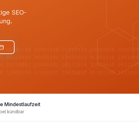
tige SEO-
ung.
11 00101110 11001010 01010111 10011010 011011
01 01110010 00101101 11010011 01001110 101100
10 10110001 11000101 00111010 11010010 001101
10 11001010 01010111 10011010 01101100 101101
e Mindestlaufzeit
ibel kündbar