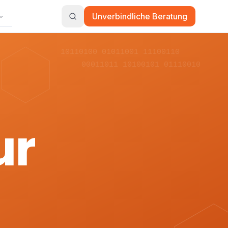
Unverbindliche Beratung
10110100 01011001 11100110
00011011 10100101 01110010
ur