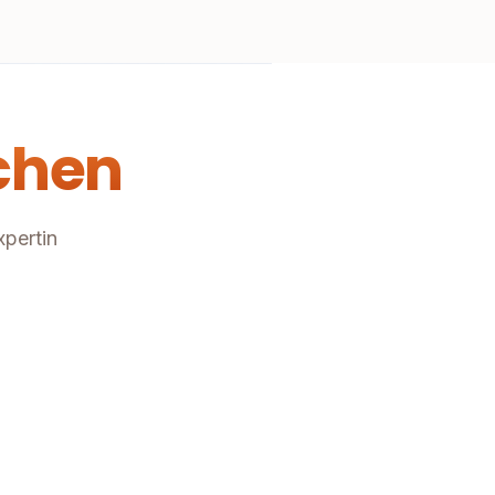
chen
xpertin