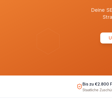
Deine SE
Str
U
Bis zu €2.800 
Staatliche Zusch