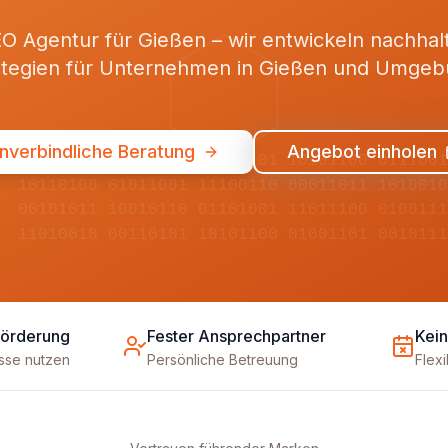
O Agentur für Gießen – wir entwickeln nachhal
ategien für Unternehmen in Gießen und Umgeb
nverbindliche Beratung
Angebot einholen
01001101 11010010 00110101 10101100 011100
10110100 01011001 11100110 00011011 101001
00101011 10010110 01101001 11011100 010011
11010010 00110101 10101100 01001101 001011
Förderung
Fester Ansprechpartner
Kein
üsse nutzen
Persönliche Betreuung
Flex