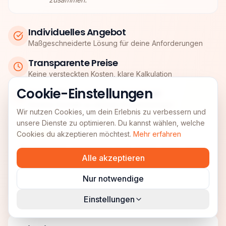
Individuelles Angebot
Maßgeschneiderte Lösung für deine Anforderungen
Transparente Preise
Keine versteckten Kosten, klare Kalkulation
Cookie-Einstellungen
Persönlicher Ansprechpartner
Direkter Kontakt zu deinem Projektmanager
Wir nutzen Cookies, um dein Erlebnis zu verbessern und
unsere Dienste zu optimieren. Du kannst wählen, welche
Cookies du akzeptieren möchtest.
Mehr erfahren
"
Bei UnitedAds wird Partnerschaft wirklich gelebt. Vielen
Alle akzeptieren
Dank und auf eine weitere erfolgreiche Zusammenarbeit.
"
Martin Heimburger
Nur notwendige
e-xplosion GmbH
Einstellungen