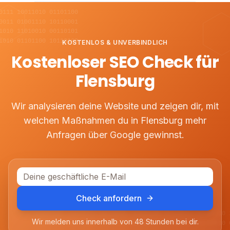
0111 10011010 01101100
0011 01001110 10110001
1010 11010010 00110101
1010 01101100 10110100
KOSTENLOS & UNVERBINDLICH
Kostenloser SEO Check für
Flensburg
Wir analysieren deine Website und zeigen dir, mit
welchen Maßnahmen du in
Flensburg
mehr
Anfragen über Google gewinnst.
Check anfordern
01001101 11010010 00110101 10101100 01110011 00101110 
Wir melden uns innerhalb von 48 Stunden bei dir.
10110100 01011001 11100110 00011011 10100101 01110010 