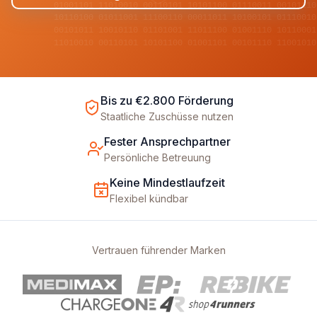
01001101 11010010 00110101 10101100 01110011 00101110
10110100 01011001 11100110 00011011 10100101 01110010
00101011 10010110 01101001 11011100 01001110 10110001
11010010 00110101 10101100 01001101 00101110 11001010
Bis zu €2.800 Förderung
Staatliche Zuschüsse nutzen
Fester Ansprechpartner
Persönliche Betreuung
Keine Mindestlaufzeit
Flexibel kündbar
Vertrauen führender Marken