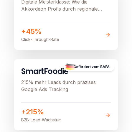
Digitale Meisterklasse: Wie die
Akkordeon Profis durch regionale
Präzision und Google Ads ihren
stationären Verkauf beflügeln
+45%
Click-Through-Rate
B2B
Image unavailable
Gefördert vom BAFA
SmartFoodie
215% mehr Leads durch präzises
Google Ads Tracking
+215%
B2B-Lead-Wachstum