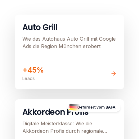
Automobil
Image unavailable
Auto Grill
Wie das Autohaus Auto Grill mit Google
Ads die Region München erobert
+45%
Leads
B2C
E-Commerce
Image unavailable
Gefördert vom BAFA
Akkordeon Profis
Digitale Meisterklasse: Wie die
Akkordeon Profis durch regionale
Präzision und Google Ads ihren