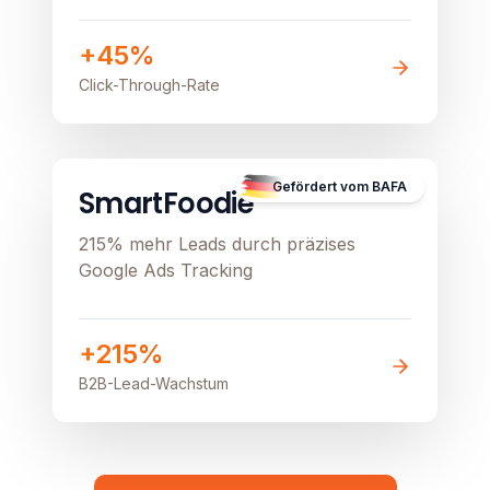
stationären Verkauf beflügeln
+45%
Click-Through-Rate
B2B
Image unavailable
Gefördert vom BAFA
SmartFoodie
215% mehr Leads durch präzises
Google Ads Tracking
+215%
B2B-Lead-Wachstum