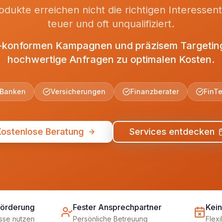
dukte erreichen nicht die richtigen Interessen
teuer und oft unqualifiziert.
-konformen Kampagnen und präzisem Targeting
hochwertige Anfragen zu optimalen Kosten.
Banken
Versicherungen
Finanzberater
FinT
Kostenlose Beratung
Services entdecken
Förderung
Fester Ansprechpartner
Kein
üsse nutzen
Persönliche Betreuung
Flex