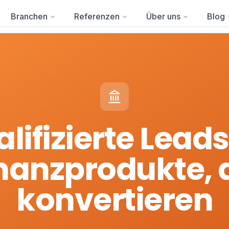
Branchen
Referenzen
Über uns
Blog
lifizierte Leads
nanzprodukte, 
konvertieren