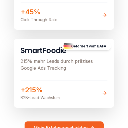
stationären Verkauf beflügeln
+45%
Click-Through-Rate
B2B
Image unavailable
Gefördert vom BAFA
SmartFoodie
215% mehr Leads durch präzises
Google Ads Tracking
+215%
B2B-Lead-Wachstum
Mehr Erfolgsgeschichten