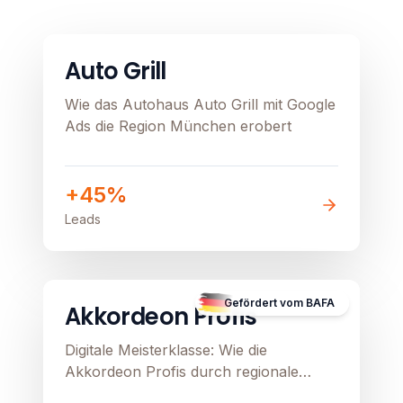
Automobil
Image unavailable
Auto Grill
Wie das Autohaus Auto Grill mit Google
Ads die Region München erobert
+45%
Leads
B2C
E-Commerce
Image unavailable
Gefördert vom BAFA
Akkordeon Profis
Digitale Meisterklasse: Wie die
Akkordeon Profis durch regionale
Präzision und Google Ads ihren