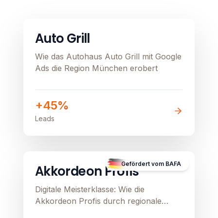
Automobil
Image unavailable
Auto Grill
Wie das Autohaus Auto Grill mit Google
Ads die Region München erobert
+45%
Leads
B2C
E-Commerce
Image unavailable
Gefördert vom BAFA
Akkordeon Profis
Digitale Meisterklasse: Wie die
Akkordeon Profis durch regionale
Präzision und Google Ads ihren