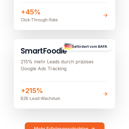
stationären Verkauf beflügeln
+45%
Click-Through-Rate
B2B
Image unavailable
Gefördert vom BAFA
SmartFoodie
215% mehr Leads durch präzises
Google Ads Tracking
+215%
B2B-Lead-Wachstum
Mehr Erfolgsgeschichten