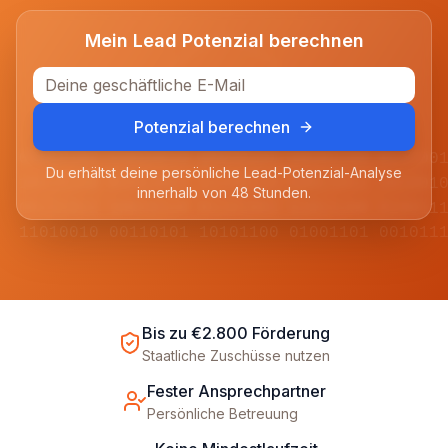
Mein Lead Potenzial berechnen
Potenzial berechnen
01001101 11010010 00110101 10101100 011100
Du erhältst deine persönliche Lead-Potenzial-Analyse
10110100 01011001 11100110 00011011 101001
innerhalb von 48 Stunden.
00101011 10010110 01101001 11011100 010011
11010010 00110101 10101100 01001101 001011
Bis zu €2.800 Förderung
Staatliche Zuschüsse nutzen
Fester Ansprechpartner
Persönliche Betreuung