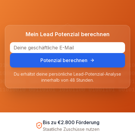
Mein Lead Potenzial berechnen
Potenzial berechnen
01001101 11010010 00110101 10101100 0111
10110100 01011001 11100110 00011011 1010
Du erhältst deine persönliche Lead-Potenzial-Analyse
innerhalb von 48 Stunden.
00101011 10010110 01101001 11011100 0100
11010010 00110101 10101100 01001101 0010
Bis zu €2.800 Förderung
Staatliche Zuschüsse nutzen