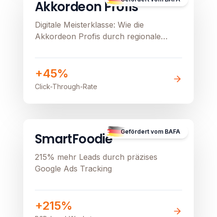
Akkordeon Profis
Digitale Meisterklasse: Wie die
Akkordeon Profis durch regionale
Präzision und Google Ads ihren
stationären Verkauf beflügeln
+45%
Click-Through-Rate
B2B
Image unavailable
Gefördert vom BAFA
SmartFoodie
215% mehr Leads durch präzises
Google Ads Tracking
+215%