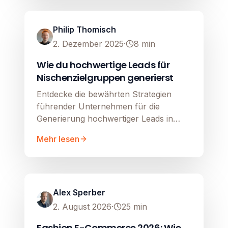
Image unavailable
Philip Thomisch
2. Dezember 2025
·
8
min
Wie du hochwertige Leads für
Nischenzielgruppen generierst
Entdecke die bewährten Strategien
führender Unternehmen für die
Generierung hochwertiger Leads in
komplexen B2B- und Nischen-Märkten.
Mehr lesen
Google Shopping
Image unavailable
Alex Sperber
2. August 2026
·
25
min
Fashion E-Commerce 2026: Wie