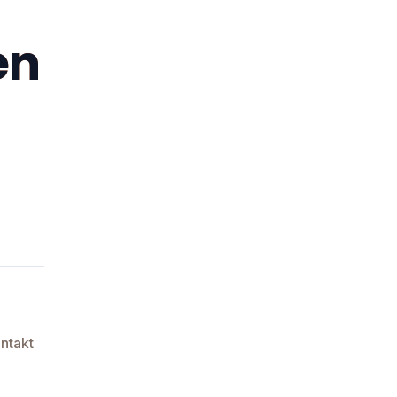
en
ntakt