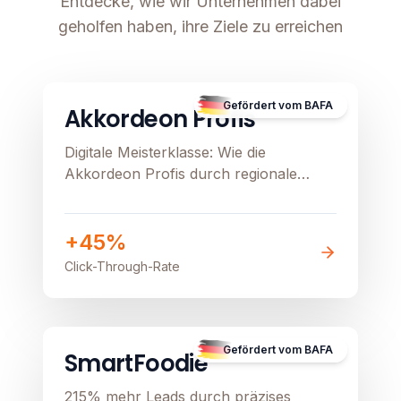
Entdecke, wie wir Unternehmen dabei
geholfen haben, ihre Ziele zu erreichen
B2C
E-Commerce
Image unavailable
Gefördert vom BAFA
Akkordeon Profis
Digitale Meisterklasse: Wie die
Akkordeon Profis durch regionale
Präzision und Google Ads ihren
stationären Verkauf beflügeln
+45%
Click-Through-Rate
B2B
Image unavailable
Gefördert vom BAFA
SmartFoodie
215% mehr Leads durch präzises