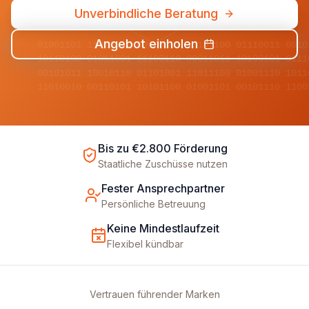
Unverbindliche Beratung
Angebot einholen
01001101 11010010 00110101 10101100 01110011 0010
10110100 01011001 11100110 00011011 10100101 0111
00101011 10010110 01101001 11011100 01001110 1011
11010010 00110101 10101100 01001101 00101110 1100
Bis zu €2.800 Förderung
Staatliche Zuschüsse nutzen
Fester Ansprechpartner
Persönliche Betreuung
Keine Mindestlaufzeit
Flexibel kündbar
Vertrauen führender Marken