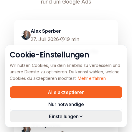
rund um Google Ads
Google Ads
Image unavailable
Alex Sperber
27. Juli 2026
·
19
min
Marktanalyse: Google Ads für
Cookie-Einstellungen
SaaS und Software
Wir nutzen Cookies, um dein Erlebnis zu verbessern und
Google Ads für SaaS: Hohe Gebote bei
unsere Dienste zu optimieren. Du kannst wählen, welche
Nischen-Keywords zeigen wahren Wert
Cookies du akzeptieren möchtest.
Mehr erfahren
über reine Reichweite.
Alle akzeptieren
Mehr lesen
Nur notwendige
Google Ads
Image unavailable
Einstellungen
Alex Sperber