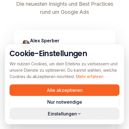
Die neuesten Insights und Best Practices
rund um Google Ads
Google Ads
Image unavailable
Alex Sperber
27. Juli 2026
·
19
min
Cookie-Einstellungen
Marktanalyse: Google Ads für
Wir nutzen Cookies, um dein Erlebnis zu verbessern und
SaaS und Software
unsere Dienste zu optimieren. Du kannst wählen, welche
Cookies du akzeptieren möchtest.
Mehr erfahren
Google Ads für SaaS: Hohe Gebote bei
Nischen-Keywords zeigen wahren Wert
Alle akzeptieren
über reine Reichweite.
Nur notwendige
Mehr lesen
Einstellungen
Google Ads
Image unavailable