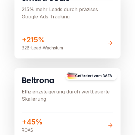
215% mehr Leads durch präzises
Google Ads Tracking
+215%
B2B-Lead-Wachstum
E-Commerce
Image unavailable
Gefördert vom BAFA
Beltrona
Effizienzsteigerung durch wertbasierte
Skalierung
+45%
ROAS