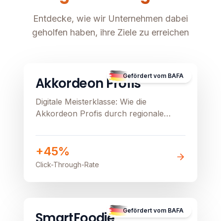
Entdecke, wie wir Unternehmen dabei
geholfen haben, ihre Ziele zu erreichen
B2C
E-Commerce
Image unavailable
Gefördert vom BAFA
Akkordeon Profis
Digitale Meisterklasse: Wie die
Akkordeon Profis durch regionale
Präzision und Google Ads ihren
stationären Verkauf beflügeln
+45%
Click-Through-Rate
B2B
Image unavailable
Gefördert vom BAFA
SmartFoodie