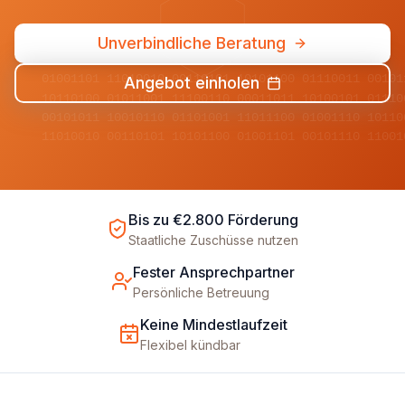
Unverbindliche Beratung
01001101 11010010 00110101 10101100 01110011 00101
Angebot einholen
10110100 01011001 11100110 00011011 10100101 01110
00101011 10010110 01101001 11011100 01001110 10110
11010010 00110101 10101100 01001101 00101110 11001
Bis zu €2.800 Förderung
Staatliche Zuschüsse nutzen
Fester Ansprechpartner
Persönliche Betreuung
Keine Mindestlaufzeit
Flexibel kündbar