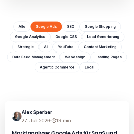
Alle
Google Ads
SEO
Google Shopping
Google Analytics
Google CSS
Lead Generierung
Strategie
AI
YouTube
Content Marketing
Data Feed Management
Webdesign
Landing Pages
Agentic Commerce
Local
Google Ads
Image unavailable
Alex Sperber
27. Juli 2026
·
19
min
Marktanalyse: Google Ads für SaaS und