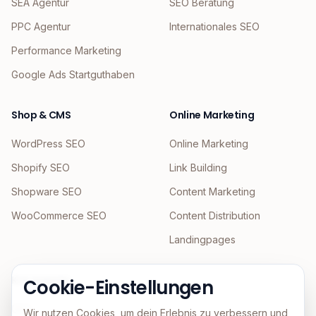
SEA Agentur
SEO Beratung
PPC Agentur
Internationales SEO
Performance Marketing
Google Ads Startguthaben
Shop & CMS
Online Marketing
WordPress SEO
Online Marketing
Shopify SEO
Link Building
Shopware SEO
Content Marketing
WooCommerce SEO
Content Distribution
Landingpages
KI & Agentic
Cookie-Einstellungen
GEO
Wir nutzen Cookies, um dein Erlebnis zu verbessern und